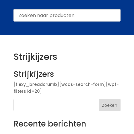
Strijkijzers
Strijkijzers
[flexy_breadcrumb][wcas-search-form][wpf-
filters id=20]
Zoeken
Recente berichten