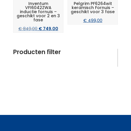
Inventum
Pelgrim PF6264wit
VFI6042ZWA
keramisch Fornuis –
inductie fornuis –
geschikt voor 3 fase
geschikt voor 2 en 3
fase
€
499,00
Oorspronkelijke
Huidige
€
849,00
€
749,00
prijs
prijs
was:
is:
Producten filter
€ 849,00.
€ 749,00.