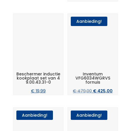
Aanbieding!
Beschermer inductie
Inventum
kookplaat set van 4
VFG6034WGRVS
9.00.43.31-0
fornuis
Oorspronkelijke
Huidige
€
19,99
€
479,00
€
425,00
prijs
prijs
was:
is:
€ 479,00.
€ 425,00
Aanbieding!
Aanbieding!