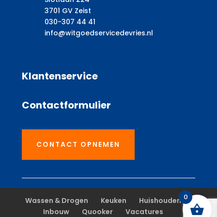
3701 GV Zeist
030-307 44 41
info@witgoedservicedevries.nl
Klantenservice
Contactformulier
CONTACT OPNEMEN
0
Wassen & Drogen
Keuken
Huishouden
Inbouw
Quooker
Vacatures