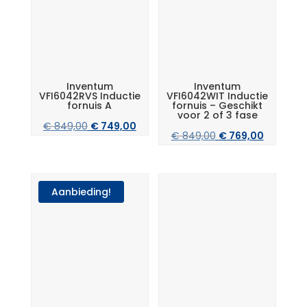
Inventum
Inventum
VFI6042RVS Inductie
VFI6042WIT Inductie
fornuis A
fornuis – Geschikt
voor 2 of 3 fase
Oorspronkelijke
Huidige
€
849,00
€
749,00
Oorspronkelijke
Huidige
€
849,00
€
769,00
prijs
prijs
prijs
prijs
was:
is:
was:
is:
€ 849,00.
€ 749,00.
€ 849,00.
€ 769,00
Aanbieding!