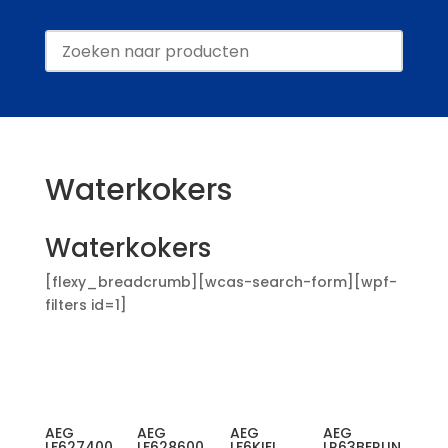
Waterkokers
Waterkokers
[flexy_breadcrumb][wcas-search-form][wpf-
filters id=1]
AEG
AEG
AEG
AEG
LF627400
LF628600
LF6KIEL
LR63BERLIN