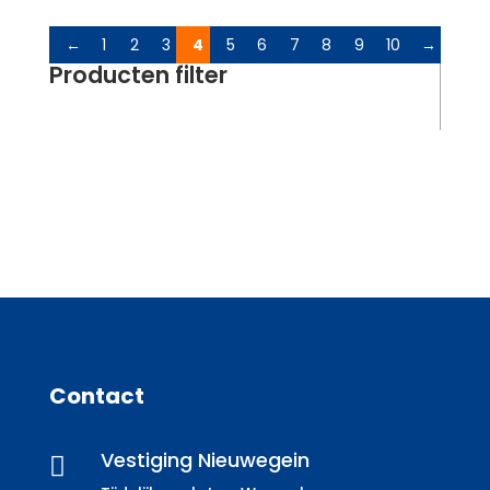
←
1
2
3
4
5
6
7
8
9
10
→
Producten filter
Contact
Vestiging Nieuwegein
