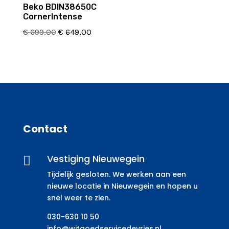
Beko BDIN38650C
CornerIntense
Oorspronkelijke
Huidige
€
699,00
€
649,00
prijs
prijs
was:
is:
€ 699,00.
€ 649,00.
Contact
Vestiging Nieuwegein

Tijdelijk gesloten. We werken aan een
nieuwe locatie in Nieuwegein en hopen u
snel weer te zien.
030-630 10 50
info@witgoedservicedevries.nl