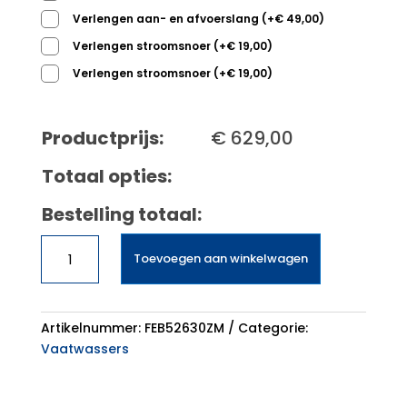
Verlengen aan- en afvoerslang
(
+
€
49,00
)
Verlengen stroomsnoer
(
+
€
19,00
)
Verlengen stroomsnoer
(
+
€
19,00
)
Productprijs:
€
629,00
Totaal opties:
Bestelling totaal:
AEG
Toevoegen aan winkelwagen
FEB52630ZM
vaatwasser
intr
aantal
Artikelnummer:
FEB52630ZM
Categorie:
Vaatwassers