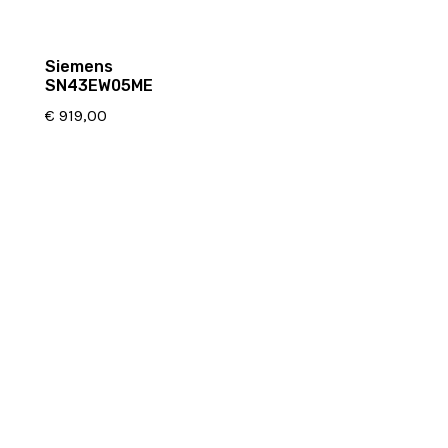
Siemens
SN43EW05ME
€
919,00