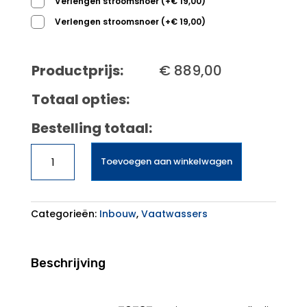
Verlengen stroomsnoer
(
+
€
19,00
)
Verlengen stroomsnoer
(
+
€
19,00
)
Productprijs:
€
889,00
Totaal opties:
Bestelling totaal:
AEG
Toevoegen aan winkelwagen
FSE76737P
aantal
Categorieën:
Inbouw
,
Vaatwassers
Beschrijving