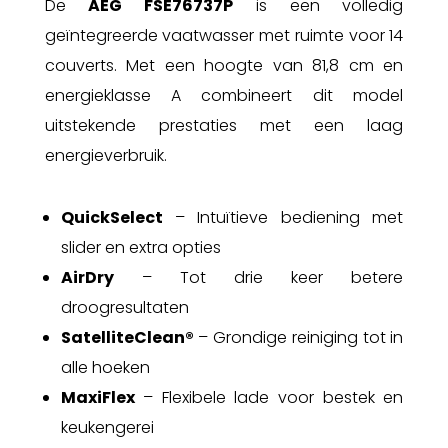
De
AEG FSE76737P
is een volledig
geïntegreerde vaatwasser met ruimte voor 14
couverts. Met een hoogte van 81,8 cm en
energieklasse A combineert dit model
uitstekende prestaties met een laag
energieverbruik.
QuickSelect
– Intuïtieve bediening met
slider en extra opties
AirDry
– Tot drie keer betere
droogresultaten
SatelliteClean®
– Grondige reiniging tot in
alle hoeken
MaxiFlex
– Flexibele lade voor bestek en
keukengerei