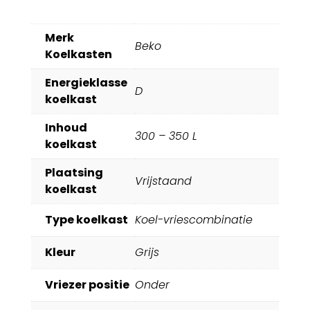
Merk
Beko
Koelkasten
Energieklasse
D
koelkast
Inhoud
300 – 350 L
koelkast
Plaatsing
Vrijstaand
koelkast
Type koelkast
Koel-vriescombinatie
Kleur
Grijs
Vriezer positie
Onder