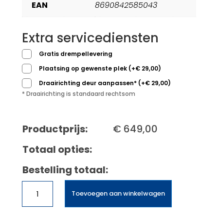
EAN
8690842585043
Extra servicediensten
Gratis drempellevering
Plaatsing op gewenste plek
(
+
€
29,00
)
Draairichting deur aanpassen*
(
+
€
29,00
)
* Draairichting is standaard rechtsom
Productprijs:
€
649,00
Totaal opties:
Bestelling totaal:
Beko
Toevoegen aan winkelwagen
B5RCNE405HG
aantal