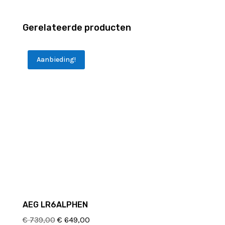
Gerelateerde producten
Aanbieding!
AEG LR6ALPHEN
Oorspronkelijke
Huidige
€
739,00
€
649,00