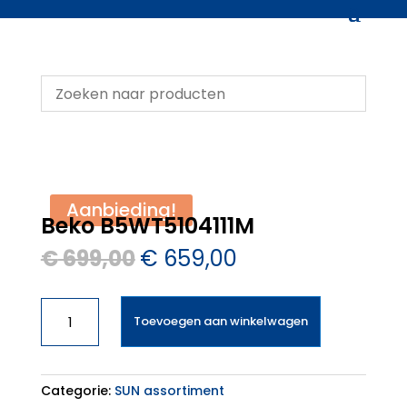
Aanbieding!
Beko B5WT5104111M
Oorspronkelijke
Huidige
€
699,00
€
659,00
prijs
prijs
was:
is:
Beko
€ 699,00.
€ 659,00.
Toevoegen aan winkelwagen
B5WT5104111M
aantal
Categorie:
SUN assortiment