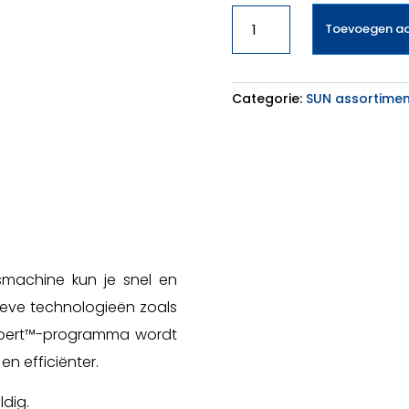
Beko
Toevoegen a
BM3WFU4861B
aantal
Categorie:
SUN assortimen
achine kun je snel en
tieve technologieën zoals
xpert™-programma wordt
en efficiënter.
ldig.