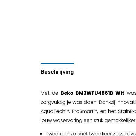
Beschrijving
Met de
Beko BM3WFU4861B Wit
wasm
zorgvuldig je was doen. Dankzij innova
AquaTech™, ProSmart™, en het StainE
jouw waservaring een stuk gemakkelijker 
Twee keer zo snel, twee keer zo zorgvu