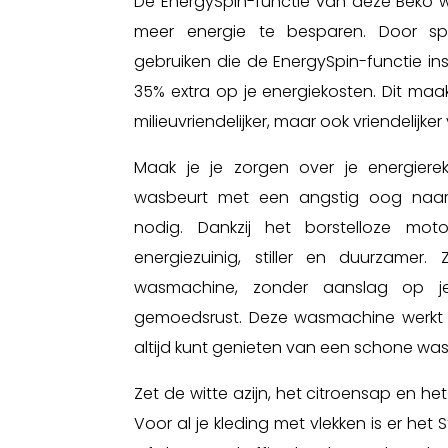
De EnergySpin-functie van deze Beko 
meer energie te besparen. Door sp
gebruiken die de EnergySpin-functie in
35% extra op je energiekosten. Dit maa
milieuvriendelijker, maar ook vriendelijk
Maak je je zorgen over je energiereke
wasbeurt met een angstig oog naar
nodig. Dankzij het borstelloze mot
energiezuinig, stiller en duurzamer. 
wasmachine, zonder aanslag op 
gemoedsrust. Deze wasmachine werkt sti
altijd kunt genieten van een schone wa
Zet de witte azijn, het citroensap en 
Voor al je kleding met vlekken is er he