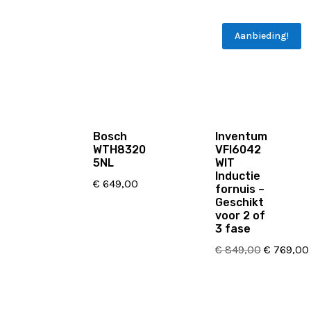
Aanbieding!
Bosch
Inventum
WTH8320
VFI6042
5NL
WIT
Inductie
€
649,00
fornuis –
Geschikt
voor 2 of
3 fase
Oorspron
€
849,00
€
769,00
prijs
was:
€ 849,00.