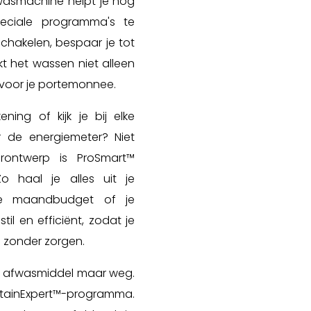
wasmachine helpt je nog
eciale programma's te
schakelen, bespaar je tot
kt het wassen niet alleen
er voor je portemonnee.
ning of kijk je bij elke
 de energiemeter? Niet
orontwerp is ProSmart™
Zo haal je alles uit je
je maandbudget of je
l en efficiënt, zodat je
s zonder zorgen.
het afwasmiddel maar weg.
t StainExpert™-programma.