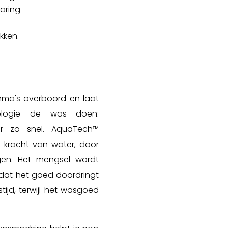
paring
kken.
mma's overboord en laat
ologie de was doen:
eer zo snel. AquaTech™
kracht van water, door
en. Het mengsel wordt
dat het goed doordringt
tijd, terwijl het wasgoed