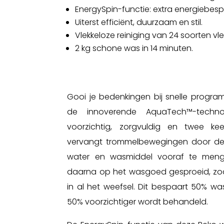
EnergySpin-functie: extra energiebes
Uiterst efficiënt, duurzaam en stil.
Vlekkeloze reiniging van 24 soorten vle
2 kg schone was in 14 minuten.
Gooi je bedenkingen bij snelle progra
de innoverende AquaTech™-techn
voorzichtig, zorgvuldig en twee k
vervangt trommelbewegingen door de 
water en wasmiddel vooraf te meng
daarna op het wasgoed gesproeid, zo
in al het weefsel. Dit bespaart 50% was
50% voorzichtiger wordt behandeld.