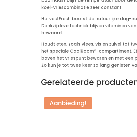
Daarnaast blijft de temperatuur door de lu
koel-vriescombinatie zeer constant.
HarvestFresh bootst de natuurlijke dag-na
Dankzij deze techniek blijven vitaminen van
bewaard.
Houdt eten, zoals vlees, vis en zuivel tot t
het speciale CoolRoom®-compartiment. Ete
boven het vriespunt bewaren en met een p
Zo kun je tot twee keer zo lang genieten 
Gerelateerde producte
Aanbieding!