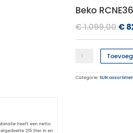
Beko RCNE3
Oor
€
1.099,00
€
8
prij
was
€ 1
Beko
Toevoeg
RCNE366E70ZXBRN
aantal
Categorie:
SUN assortimen
binatie heeft een netto
lgedeelte 215 liter in en