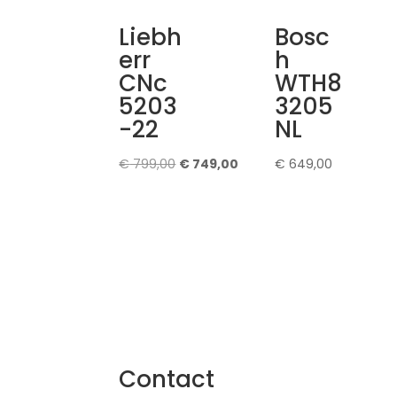
Liebh
Bosc
err
h
CNc
WTH8
5203
3205
-22
NL
Oorspronkelijke
Huidige
€
799,00
€
749,00
€
649,00
prijs
prijs
was:
is:
€ 799,00.
€ 749,00.
Contact