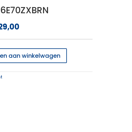
66E70ZXBRN
spronkelijke
Huidige
29,00
s
prijs
:
is:
.099,00.
€ 829,00.
en aan winkelwagen
t