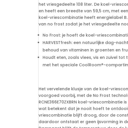
het vriesgedeelte 108 liter. De koel-vriesc
en heeft een breedte van 59,5 cm, met een
koel-vriescombinatie heeft energielabel B.
van no frost zodat je het vriesgedeelte no
No Frost: je hoeft de koel-vriescombinati
HARVESTfresh: een natuurlijke dag-nacht
behoud van vitaminen in groenten en fru
Houdt eten, zoals vlees, vis en zuivel tot
met het speciale CoolRoom®-compartim
Het vervelende klusje van de koel-vriescomb
voorgoed voorbij, met de No Frost technol
RCNE366E70ZXBRN koel-vriescombinatie is u
wat betekent dat je nooit hoeft te ontdooie
vriescombinatie blijft droog, door de cons
daardoor ontstaat er geen ijsvorming in d