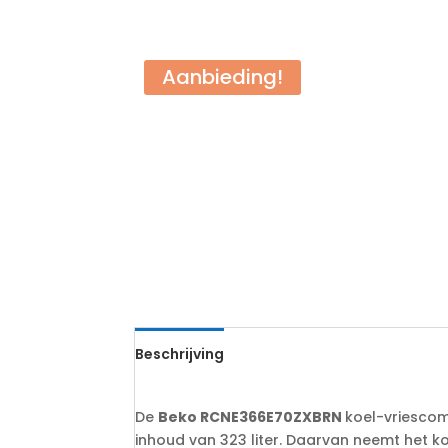
Aanbieding!
Beschrijving
De
Beko RCNE366E70ZXBRN
koel-vriescom
inhoud van 323 liter. Daarvan neemt het koe