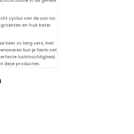
chtcirculatie in de gehele
cht cyclus van de zon na.
 groenten en fruit beter
wee keer zo lang vers, met
nswaren kun je hierin net
erfecte luchtvochtigheid.
van deze producten.
n