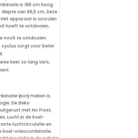
ombinatie is 186 cm hoog
 diepte van 66,5 cm. Deze
 Het apparaat is voorzien
oit hoeft te ontdooien.
e nooit te ontdooien.
 cyclus zorgt voor beter
it
 twee keer zo lang vers,
ent.
inatie ijsvrij maken is
ogie. De Beko
itgerust met No Frost,
n. Lucht in de koel-
tante luchtcirculatie en
e koel-vriescombinatie.