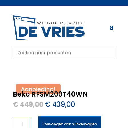
Aanbieding!
Beko RFSM200T40WN
Oorspronkelijke
Huidige
€
449,00
€
439,00
prijs
prijs
was:
is:
Beko
€ 449,00.
€ 439,00.
Toevoegen aan winkelwagen
RFSM200T40WN