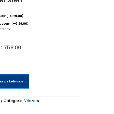
iensten
plek
(
+
€
29,00
)
passen*
(
+
€
29,00
)
echtsom
€
759,00
an winkelwagen
Categorie:
Vriezers