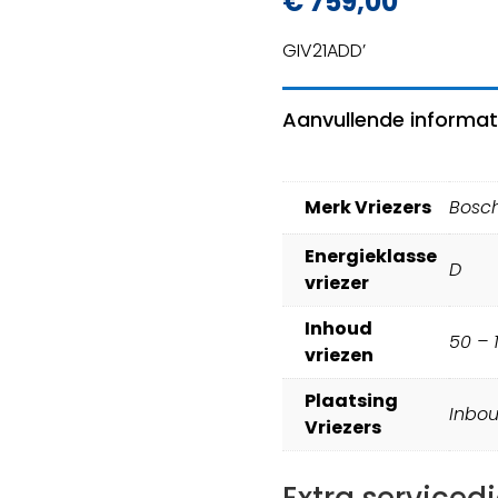
€
759,00
GIV21ADD’
Aanvullende informat
Merk Vriezers
Bosc
Energieklasse
D
vriezer
Inhoud
50 – 
vriezen
Plaatsing
Inbo
Vriezers