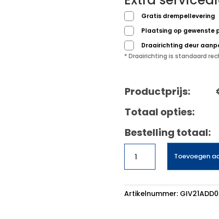
Extra serviced
Gratis drempellevering
Plaatsing op gewenste 
Draairichting deur aan
* Draairichting is standaard r
Productprijs:
Totaal opties:
Bestelling totaal:
Bosch
Toevoegen a
GIV21ADD0
inbouw
vriezer
aantal
Artikelnummer:
GIV21ADD0