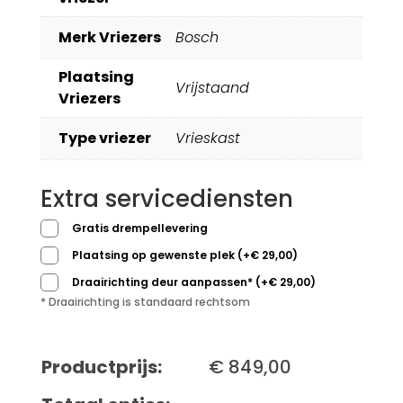
Merk Vriezers
Bosch
Plaatsing
Vrijstaand
Vriezers
Type vriezer
Vrieskast
Extra servicediensten
Gratis drempellevering
Plaatsing op gewenste plek
(
+
€
29,00
)
Draairichting deur aanpassen*
(
+
€
29,00
)
* Draairichting is standaard rechtsom
Productprijs:
€
849,00