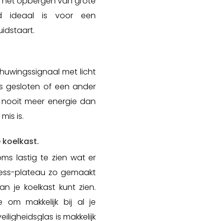
r het opbergen van grote
eld ideaal is voor een
uidstaart.
chuwingssignaal met licht
s gesloten of een ander
e nooit meer energie dan
mis is.
 koelkast.
ms lastig te zien wat er
cess-plateau zo gemaakt
 je koelkast kunt zien.
om makkelijk bij al je
iligheidsglas is makkelijk