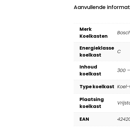
Aanvullende informat
Merk
Bosc
Koelkasten
Energieklasse
C
koelkast
Inhoud
300 –
koelkast
Type koelkast
Koel-
Plaatsing
Vrijs
koelkast
EAN
4242