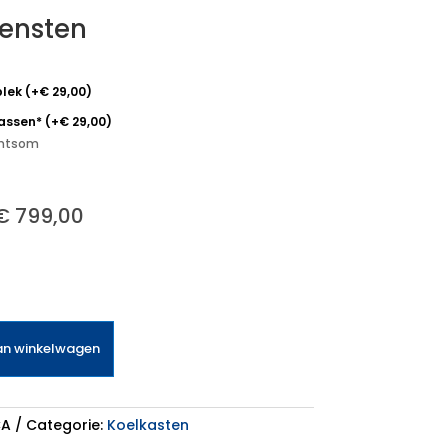
iensten
plek
(
+
€
29,00
)
passen*
(
+
€
29,00
)
echtsom
€
799,00
an winkelwagen
CA
Categorie:
Koelkasten