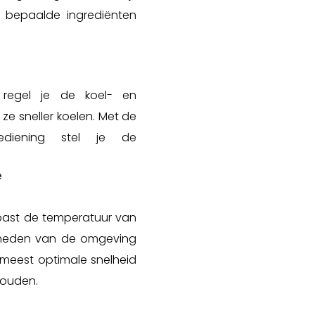
 bepaalde ingrediënten
regel je de koel- en
ze sneller koelen. Met de
e bediening stel je de
e
past de temperatuur van
gheden van de omgeving
e meest optimale snelheid
houden.