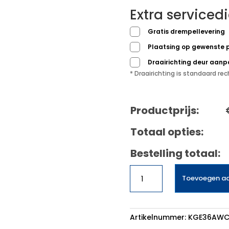
Extra serviced
Gratis drempellevering
Plaatsing op gewenste 
Draairichting deur aan
* Draairichting is standaard r
Productprijs:
Totaal opties:
Bestelling totaal:
Bosch
Toevoegen a
KGE36AWCA
aantal
Artikelnummer:
KGE36AW