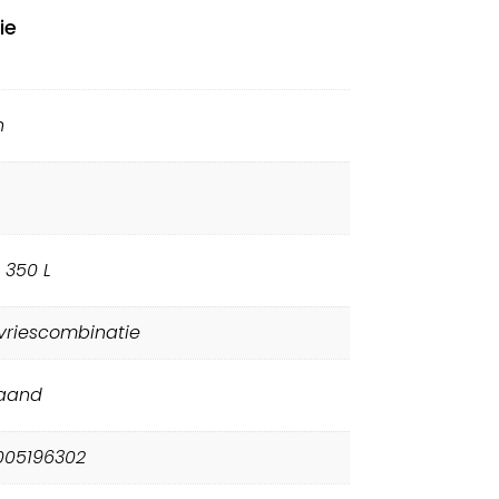
ie
h
 350 L
vriescombinatie
taand
005196302