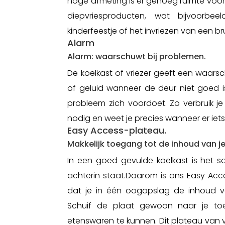
hoge afmeting is er genoeg ruimte voo
diepvriesproducten, wat bijvoorbe
kinderfeestje of het invriezen van een br
Alarm
Alarm: waarschuwt bij problemen.
De koelkast of vriezer geeft een waars
of geluid wanneer de deur niet goed i
probleem zich voordoet. Zo verbruik j
nodig en weet je precies wanneer er iets 
Easy Access-plateau.
Makkelijk toegang tot de inhoud van je
In een goed gevulde koelkast is het so
achterin staat.Daarom is ons Easy Ac
dat je in één oogopslag de inhoud van
Schuif de plaat gewoon naar je toe 
etenswaren te kunnen. Dit plateau van ve