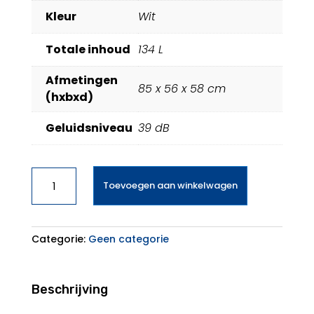
Kleur
Wit
Totale inhoud
134 L
Afmetingen
85 x 56 x 58 cm
(hxbxd)
Geluidsniveau
39 dB
Bosch
Toevoegen aan winkelwagen
KTR15NWEB
aantal
Categorie:
Geen categorie
Beschrijving