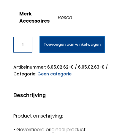
Merk
Bosch
Accessoires
Bosch
Toevoegen aan winkelwagen
-
Siemens
Stofzuigerzak
BBZ41FGALL
Artikelnummer:
6.05.02.62-0 / 6.05.02.63-0
aantal
Categorie:
Geen categorie
Beschrijving
Product omschrijving:
• Geverifieerd origineel product