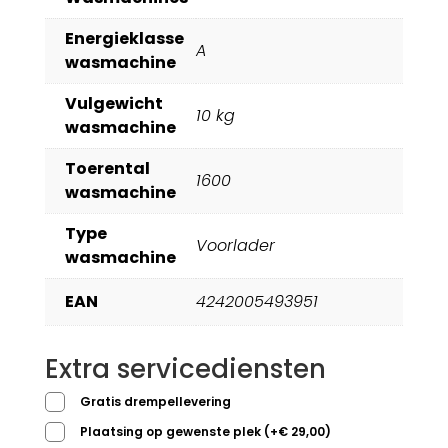
Energieklasse
A
wasmachine
Vulgewicht
10 kg
wasmachine
Toerental
1600
wasmachine
Type
Voorlader
wasmachine
EAN
4242005493951
Extra servicediensten
Gratis drempellevering
Plaatsing op gewenste plek
(
+
€
29,00
)