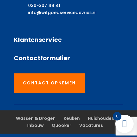
030-307 44 41
info@witgoedservicedevries.nl
Klantenservice
Contactformulier
CONTACT OPNEMEN
0
Wassen & Drogen
Keuken
Huishouden
Inbouw
Quooker
Vacatures