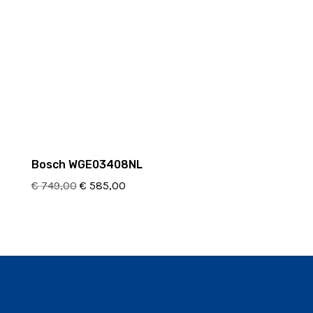
Bosch WGE03408NL
Oorspronkelijke
Huidige
€
749,00
€
585,00
prijs
prijs
was:
is:
€ 749,00.
€ 585,00.