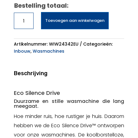
Bestelling totaal:
Bosch
Toevoegen aan winkelwagen
WIW24342EU
wasautomaat
inbouw
8kg
Artikelnummer:
WIW24342EU
Categorieën:
C-
Inbouw
,
Wasmachines
klasse
aantal
Beschrijving
Eco Silence Drive
Duurzame en stille wasmachine die lang
meegaat.
Hoe minder ruis, hoe rustiger je huis. Daarom
hebben we de Eco Silence Drive™ ontworpen
voor onze wasmachines. De koolborstelloze,