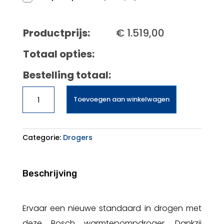
Productprijs:
€
1.519,00
Totaal opties:
Bestelling totaal:
Bosch
Toevoegen aan winkelwagen
WRB247C9NL
EXCLUSIV
aantal
Categorie:
Drogers
Beschrijving
Ervaar een nieuwe standaard in drogen met
deze Bosch warmtepompdroger. Dankzij