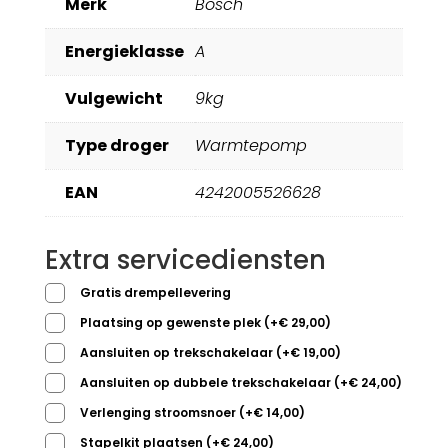
Merk
Bosch
Energieklasse
A
Vulgewicht
9kg
Type droger
Warmtepomp
EAN
4242005526628
Extra servicediensten
Gratis drempellevering
Plaatsing op gewenste plek
(
+
€
29,00
)
Aansluiten op trekschakelaar
(
+
€
19,00
)
Aansluiten op dubbele trekschakelaar
(
+
€
24,00
)
Verlenging stroomsnoer
(
+
€
14,00
)
Stapelkit plaatsen
(
+
€
24,00
)