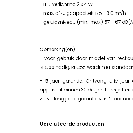
- LED verlichting 2 x 4 W
- max. afzuigcapaciteit 175 - 310 m³/h
- geluidsniveau (min.-max.) 57 – 67 dB(A
Opmerking(en):
- voor gebruik door middel van recircula
REC55 nodig. REC55 wordt niet standaa
- 5 jaar garantie. Ontvang drie jaar 
apparaat binnen 30 dagen te registrere
Zo verleng je de garantie van 2 jaar naar
Gerelateerde producten