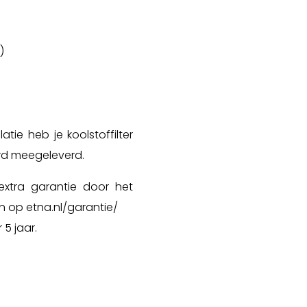
)
tie heb je koolstoffilter
rd meegeleverd.
extra garantie door het
n op etna.nl/garantie/
 5 jaar.