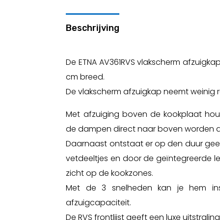
Beschrijving
De ETNA AV361RVS vlakscherm afzuigkap
cm breed.
De vlakscherm afzuigkap neemt weinig r
Met afzuiging boven de kookplaat hou
de dampen direct naar boven worden 
Daarnaast ontstaat er op den duur gee
vetdeeltjes en door de geïntegreerde l
zicht op de kookzones.
Met de 3 snelheden kan je hem ins
afzuigcapaciteit.
De RVS frontlijst geeft een luxe uitstraling