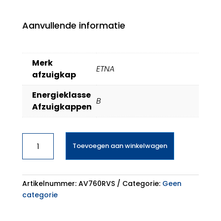
Aanvullende informatie
Merk
ETNA
afzuigkap
Energieklasse
B
Afzuigkappen
Verbindingsstuk
Toevoegen aan winkelwagen
19mmx19mm
Wasmachine
aantal
Artikelnummer:
AV760RVS
Categorie:
Geen
categorie