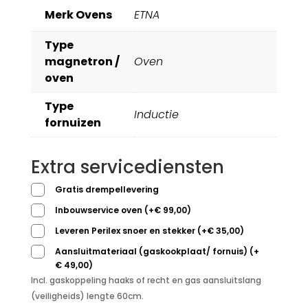
Merk Ovens
ETNA
Type
magnetron /
Oven
oven
Type
Inductie
fornuizen
Extra servicediensten
Gratis drempellevering
Inbouwservice oven
(
+
€
99,00
)
Leveren Perilex snoer en stekker
(
+
€
35,00
)
Aansluitmateriaal (gaskookplaat/ fornuis)
(
+
€
49,00
)
Incl. gaskoppeling haaks of recht en gas aansluitslang
(veiligheids) lengte 60cm.