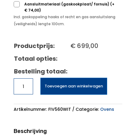
Aansluitmateriaal (gaskookplaat/ fornuis)
(
+
€
74,00
)
Incl. gaskoppeling haaks of recht en gas aansluitslang
(veiligheids) lengte 100cm.
Productprijs:
€
699,00
Totaal opties:
Bestelling totaal:
ETNA
Toevoegen aan winkelwagen
Fornuis
FIV560WIT
aantal
Artikelnummer:
FIV560WIT
Categorie:
Ovens
Beschrijving