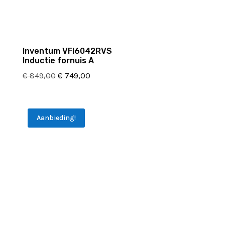
Inventum VFI6042RVS
Inductie fornuis A
Oorspronkelijke
Huidige
€
849,00
€
749,00
prijs
prijs
was:
is:
€ 849,00.
€ 749,00.
Aanbieding!