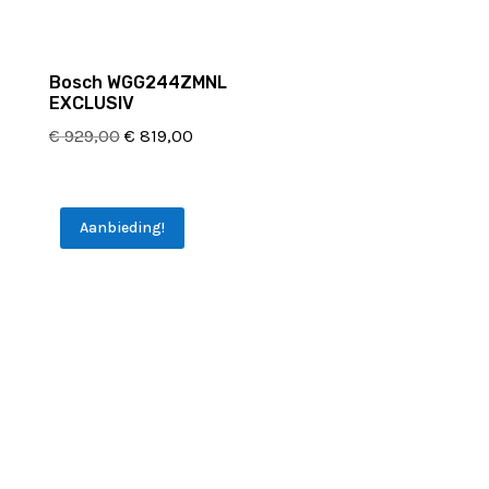
Bosch WGG244ZMNL
EXCLUSIV
Oorspronkelijke
Huidige
€
929,00
€
819,00
prijs
prijs
was:
is:
€ 929,00.
€ 819,00.
Aanbieding!