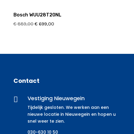
Bosch WUU28T20NL
Oorspronkelijke
Huidige
€
889,00
€
699,00
prijs
prijs
was:
is:
€ 889,00.
€ 699,00.
Contact
Vestiging Nieuwegein

Tijdelijk gesloten. We werken aan een
nieuwe locatie in Nieuwegein en hopen u
snel weer te zien.
030-630 10 50