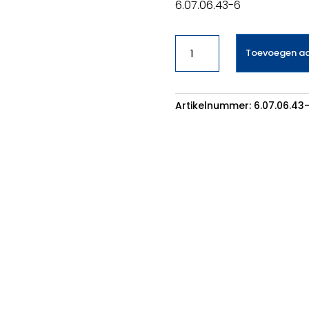
6.07.06.43-6
Filter
Toevoegen a
Micro
EF17
-
cassette
Artikelnummer:
6.07.06.43
dun
aantal