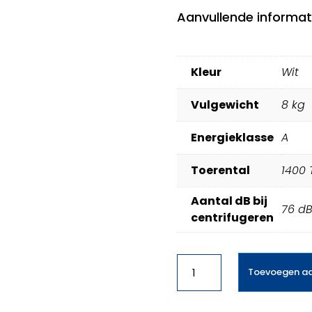
Aanvullende informat
Kleur
Wit
Vulgewicht
8 kg
Energieklasse
A
Toerental
1400 
Aantal dB bij
76 d
centrifugeren
Frilec
Toevoegen a
KOBLENZ8314WA-
340
aantal