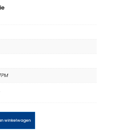
ie
TPM
B
an winkelwagen