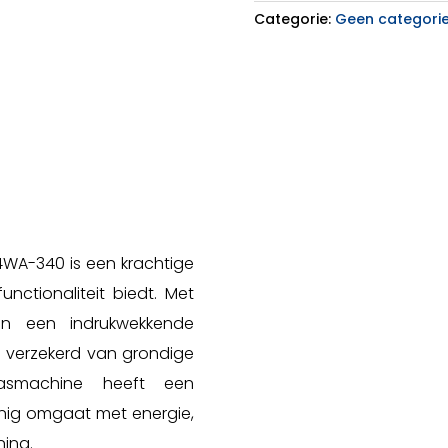
Categorie:
Geen categori
4WA-340 is een krachtige
unctionaliteit biedt. Met
n een indrukwekkende
e verzekerd van grondige
wasmachine heeft een
uinig omgaat met energie,
ning.