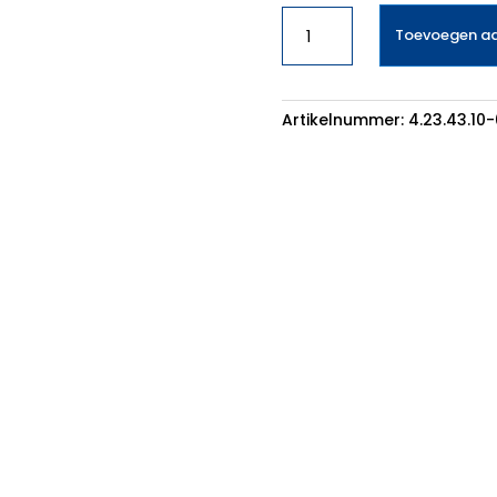
Glasplaat
Toevoegen a
Liebherr
7272880
aantal
Artikelnummer:
4.23.43.10