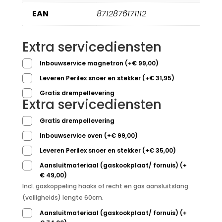
EAN
8712876171112
Extra servicediensten
Inbouwservice magnetron
(
+
€
99,00
)
Leveren Perilex snoer en stekker
(
+
€
31,95
)
Gratis drempellevering
Extra servicediensten
Gratis drempellevering
Inbouwservice oven
(
+
€
99,00
)
Leveren Perilex snoer en stekker
(
+
€
35,00
)
Aansluitmateriaal (gaskookplaat/ fornuis)
(
+
€
49,00
)
Incl. gaskoppeling haaks of recht en gas aansluitslang
(veiligheids) lengte 60cm.
Aansluitmateriaal (gaskookplaat/ fornuis)
(
+