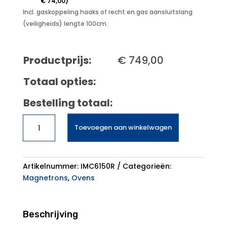
€
74,00
)
Incl. gaskoppeling haaks of recht en gas aansluitslang
(veiligheids) lengte 100cm.
Productprijs:
€
749,00
Totaal opties:
Bestelling totaal:
Inventum
Toevoegen aan winkelwagen
Combi-
magnetron
IMC6150RK
aantal
Artikelnummer:
IMC6150R
Categorieën:
Magnetrons
,
Ovens
Beschrijving