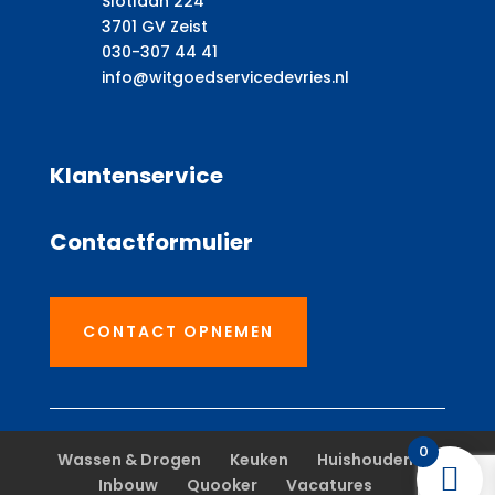
Slotlaan 224
3701 GV Zeist
030-307 44 41
info@witgoedservicedevries.nl
Klantenservice
Contactformulier
CONTACT OPNEMEN
0
Wassen & Drogen
Keuken
Huishouden
Inbouw
Quooker
Vacatures