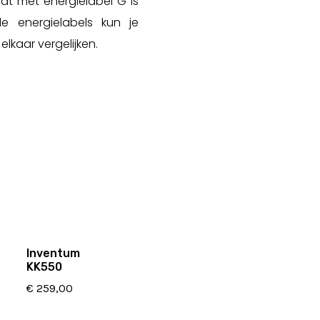
aat met energielabel G is
e energielabels kun je
lkaar vergelijken.
Inventum
KK550
€
259,00