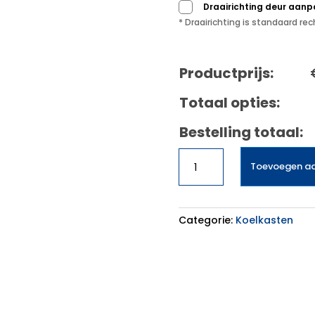
Draairichting deur aan
* Draairichting is standaard r
Productprijs:
Totaal opties:
Bestelling totaal:
Inventum
Toevoegen a
KV1840S
aantal
Categorie:
Koelkasten