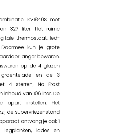
combinatie KV1840S met
n 327 liter. Het ruime
igitale thermostaat, led-
. Daarmee kun je grote
aardoor langer bewaren.
enswaren op de 4 glazen
e groentelade en de 3
et 4 sterren, No Frost
 inhoud van 106 liter. De
 apart instellen. Het
kzij de supervriezenstand
 apparaat ontvang je ook 1
De legplanken, lades en