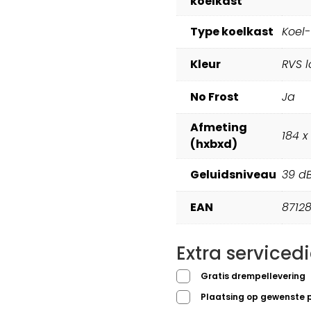
koelkast
Type koelkast
Koel
Kleur
RVS l
No Frost
Ja
Afmeting
184 x
(hxbxd)
Geluidsniveau
39 d
EAN
8712
Extra serviced
Gratis drempellevering
Plaatsing op gewenste 