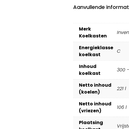
Aanvullende informat
Merk
Inve
Koelkasten
Energieklasse
C
koelkast
Inhoud
300 –
koelkast
Netto inhoud
221 l
(koelen)
Netto inhoud
106 l
(vriezen)
Plaatsing
Vrijs