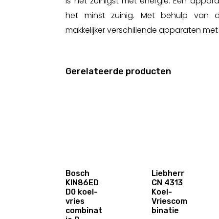
is het zuinigst met energie. Een appar
het minst zuinig. Met behulp van d
makkelijker verschillende apparaten met e
Gerelateerde producten
Bosch
Liebherr
KIN86ED
CN 4313
D0 koel-
Koel-
vries
Vriescom
combinat
binatie