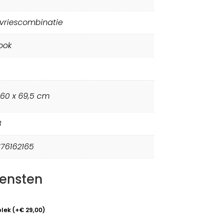
-vriescombinatie
ook
 60 x 69,5 cm
B
876162165
iensten
plek
(
+
€
29,00
)