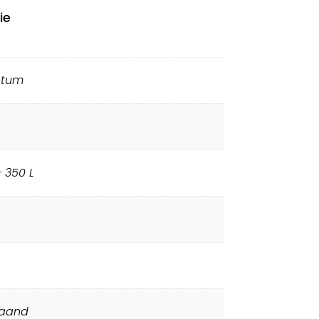
ie
ntum
 350 L
taand