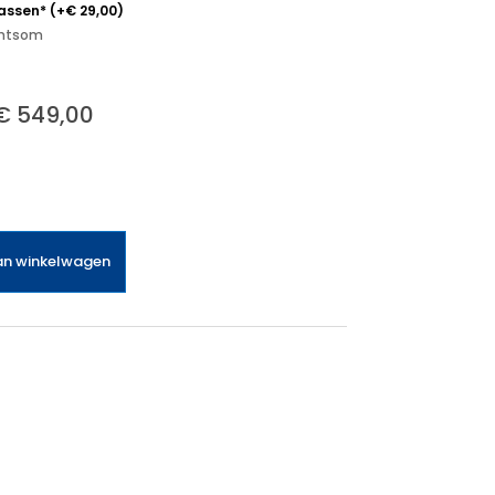
passen*
(
+
€
29,00
)
echtsom
€
549,00
an winkelwagen