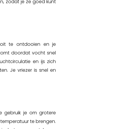
en, zodat je ze goed kunt
oit te ontdooien en je
komt doordat vocht snel
htcirculatie en ijs zich
en. Je vriezer is snel en
e gebruik je om grotere
 temperatuur te brengen.