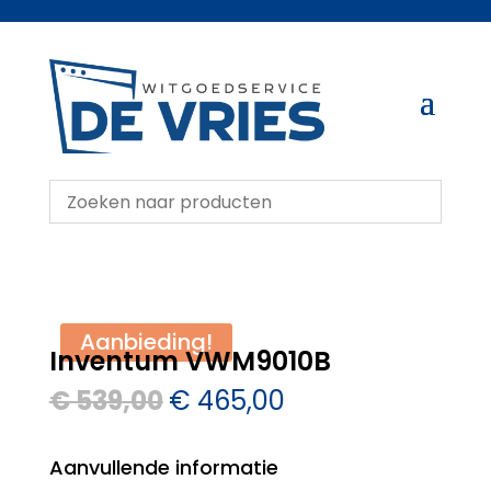
Aanbieding!
Inventum VWM9010B
Oorspronkelijke
Huidige
€
539,00
€
465,00
prijs
prijs
was:
is:
Aanvullende informatie
€ 539,00.
€ 465,00.