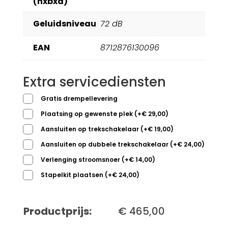
(hxbxd)
Geluidsniveau
72 dB
EAN
8712876130096
Extra servicediensten
Gratis drempellevering
Plaatsing op gewenste plek
(
+
€
29,00
)
Aansluiten op trekschakelaar
(
+
€
19,00
)
Aansluiten op dubbele trekschakelaar
(
+
€
24,00
)
Verlenging stroomsnoer
(
+
€
14,00
)
Stapelkit plaatsen
(
+
€
24,00
)
Productprijs:
€
465,00