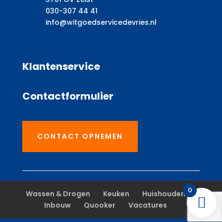
030-307 44 41
info@witgoedservicedevries.nl
Klantenservice
Contactformulier
CONTACT OPNEMEN
0
Wassen & Drogen
Keuken
Huishouden
Inbouw
Quooker
Vacatures