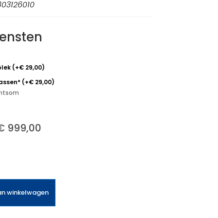
803126010
iensten
plek
(
+
€
29,00
)
passen*
(
+
€
29,00
)
echtsom
€
999,00
an winkelwagen