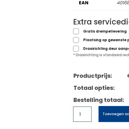
EAN
4016
Extra serviced
Gratis drempellevering
Plaatsing op gewenste 
Draairichting deur aan
* Draairichting is standaard r
Productprijs:
Totaal opties:
Bestelling totaal:
Liebherr
Toevoegen a
CNd
5704