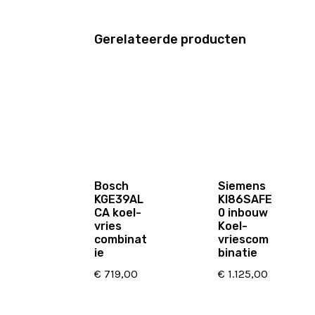
Gerelateerde producten
Bosch
Siemens
KGE39AL
KI86SAFE
CA koel-
0 inbouw
vries
Koel-
combinat
vriescom
ie
binatie
€
719,00
€
1.125,00