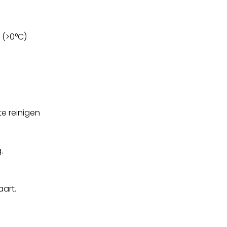
 (>0°C)
e reinigen
.
aart.