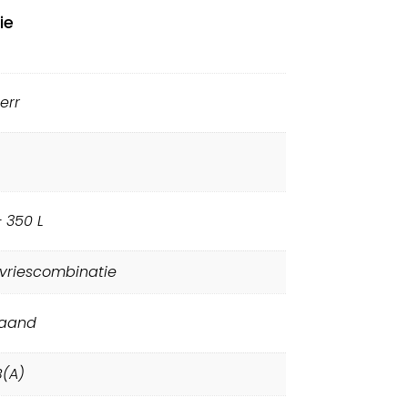
ie
err
 350 L
-vriescombinatie
taand
B(A)