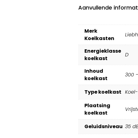
Aanvullende informat
Merk
Liebh
Koelkasten
Energieklasse
D
koelkast
Inhoud
300 –
koelkast
Type koelkast
Koel
Plaatsing
Vrijs
koelkast
Geluidsniveau
35 d