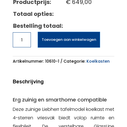
Productprijs:
€
649,00
Totaal opties:
Bestelling totaal:
Liebherr
Toevoegen aan winkelwagen
Rci
1621-
20
aantal
Artikelnummer:
10610-1
Categorie:
Koelkasten
Beschrijving
Erg zuinig en smarthome compatible
Deze zuinige Liebherr tafelmodel koelkast met
4-sterren vriesvak biedt volop ruimte en
flexibileit. De verstelbare GlassLine