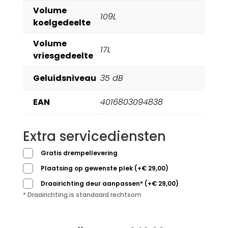
Volume
109L
koelgedeelte
Volume
17L
vriesgedeelte
Geluidsniveau
35 dB
EAN
4016803094838
Extra servicediensten
Gratis drempellevering
Plaatsing op gewenste plek
(
+
€
29,00
)
Draairichting deur aanpassen*
(
+
€
29,00
)
* Draairichting is standaard rechtsom