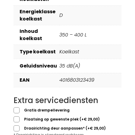
Energieklasse
D
koelkast
Inhoud
350 – 400 L
koelkast
Type koelkast
Koelkast
Geluidsniveau
35 dB(A)
EAN
4016803123439
Extra servicediensten
Gratis drempellevering
Plaatsing op gewenste plek
(
+
€
29,00
)
Draairichting deur aanpassen*
(
+
€
29,00
)
* Draairichting is standaard rechtsom