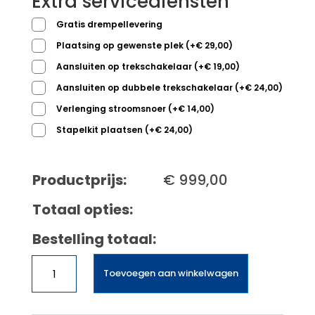
Extra servicediensten
Gratis drempellevering
Plaatsing op gewenste plek
(
+
€
29,00
)
Aansluiten op trekschakelaar
(
+
€
19,00
)
Aansluiten op dubbele trekschakelaar
(
+
€
24,00
)
Verlenging stroomsnoer
(
+
€
14,00
)
Stapelkit plaatsen
(
+
€
24,00
)
Productprijs:
€
999,00
Totaal opties:
Bestelling totaal:
Miele
Toevoegen aan winkelwagen
WEA
135
WPS