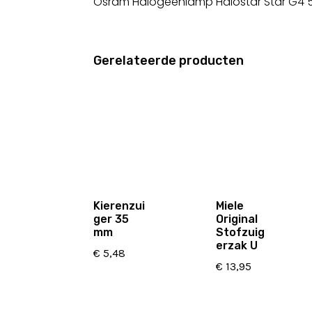
Osram Halogeenlamp Halostar Star G4 
Gerelateerde producten
Kierenzui
Miele
ger 35
Original
mm
Stofzuig
erzak U
€
5,48
€
13,95