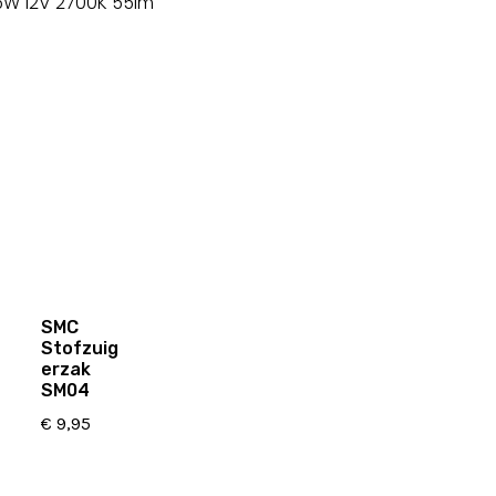
5W 12V 2700K 55lm
SMC
Stofzuig
erzak
SM04
€
9,95