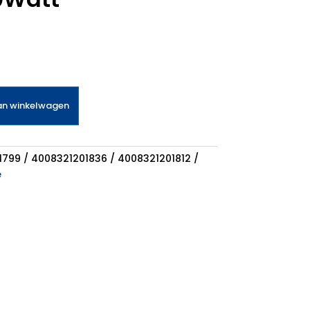
an winkelwagen
799 / 4008321201836 / 4008321201812
e