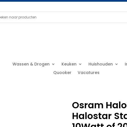
Wassen & Drogen
Keuken
Huishouden
Quooker
Vacatures
Osram Hal
Halostar St
10Watt of 2