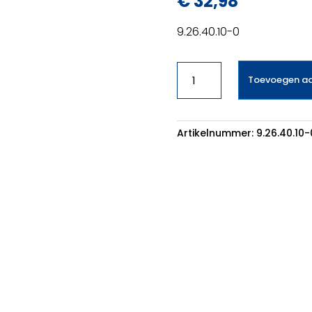
€
32,98
9.26.40.10-0
Reiniger
Toevoegen a
Miele
inbouwkoffieautomaat
aantal
Artikelnummer:
9.26.40.10-