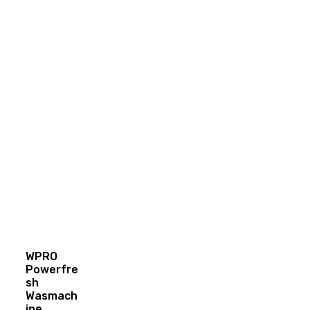
WPRO
Powerfre
sh
Wasmach
ine