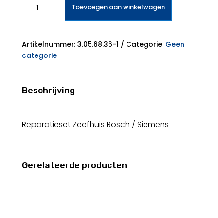
Toevoegen aan winkelwagen
Zeefhuis
Bosch
/
Siemens
Artikelnummer:
3.05.68.36-1
Categorie:
Geen
3.05.68.36-
categorie
1
aantal
Beschrijving
Reparatieset Zeefhuis Bosch / Siemens
Gerelateerde producten