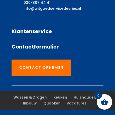
030-307 44 41
info@witgoedservicedevries.nl
Klantenservice
Contactformulier
CONTACT OPNEMEN
0
Wassen & Drogen
Keuken
Huishouden
Inbouw
Quooker
Vacatures