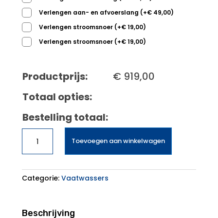
Verlengen aan- en afvoerslang
(
+
€
49,00
)
Verlengen stroomsnoer
(
+
€
19,00
)
Verlengen stroomsnoer
(
+
€
19,00
)
Productprijs:
€
919,00
Totaal opties:
Bestelling totaal:
Siemens
Toevoegen aan winkelwagen
SN43EW05ME
aantal
Categorie:
Vaatwassers
Beschrijving