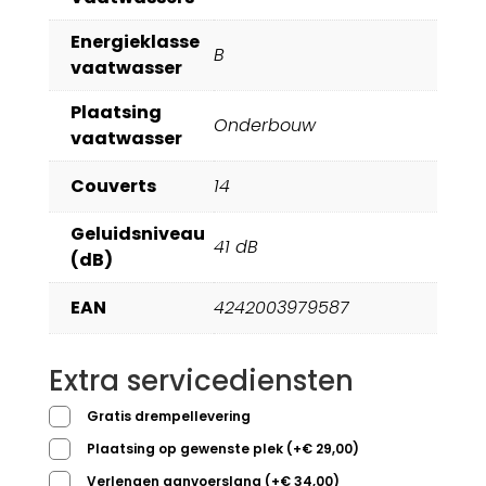
Energieklasse
B
vaatwasser
Plaatsing
Onderbouw
vaatwasser
Couverts
14
Geluidsniveau
41 dB
(dB)
EAN
4242003979587
Extra servicediensten
Gratis drempellevering
Plaatsing op gewenste plek
(
+
€
29,00
)
Verlengen aanvoerslang
(
+
€
34,00
)