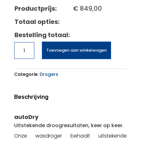
Productprijs:
€
849,00
Totaal opties:
Bestelling totaal:
SIEMENS
Toevoegen aan winkelwagen
WQ33G1DENL
IQ500
aantal
Categorie:
Drogers
Beschrijving
autoDry
Uitstekende droogresultaten, keer op keer.
Onze wasdroger behaalt uitstekende