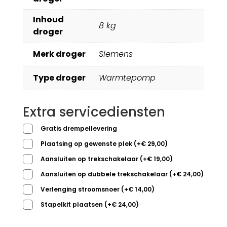
Inhoud
8 kg
droger
Merk droger
Siemens
Type droger
Warmtepomp
Extra servicediensten
Gratis drempellevering
Plaatsing op gewenste plek
(
+
€
29,00
)
Aansluiten op trekschakelaar
(
+
€
19,00
)
Aansluiten op dubbele trekschakelaar
(
+
€
24,00
)
Verlenging stroomsnoer
(
+
€
14,00
)
Stapelkit plaatsen
(
+
€
24,00
)