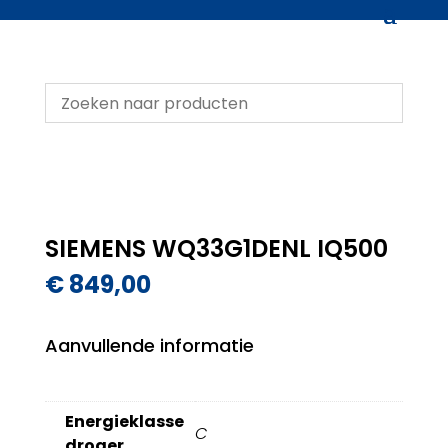
SIEMENS WQ33G1DENL IQ500
€
849,00
Aanvullende informatie
Energieklasse
C
droger