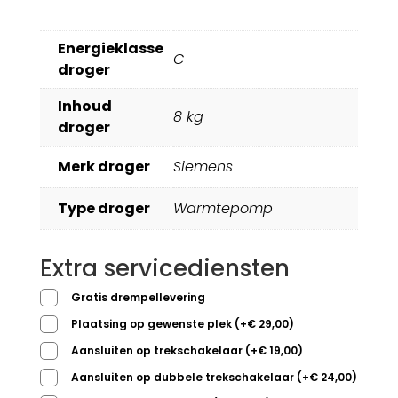
Energieklasse
C
droger
Inhoud
8 kg
droger
Merk droger
Siemens
Type droger
Warmtepomp
Extra servicediensten
Gratis drempellevering
Plaatsing op gewenste plek
(
+
€
29,00
)
Aansluiten op trekschakelaar
(
+
€
19,00
)
Aansluiten op dubbele trekschakelaar
(
+
€
24,00
)