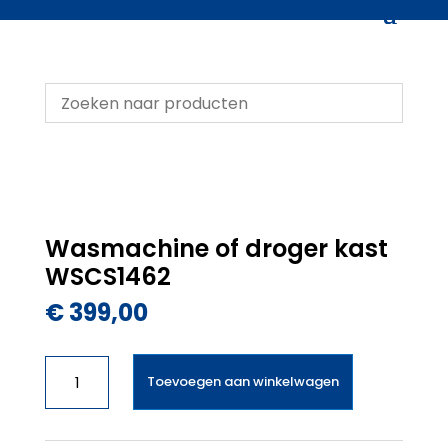
Wasmachine of droger kast
WSCS1462
€
399,00
Wasmachine
Toevoegen aan winkelwagen
of
droger
kast