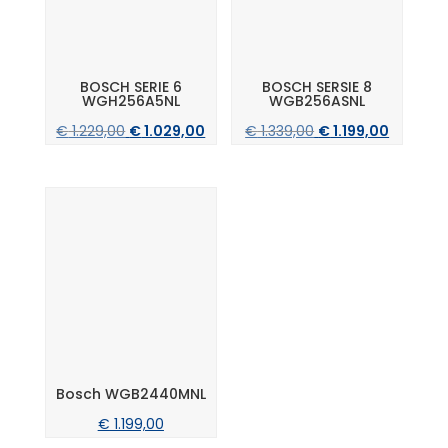
BOSCH SERIE 6
BOSCH SERSIE 8
WGH256A5NL
WGB256ASNL
Oorspronkelijke
Huidige
Oorspronkelijke
Huidige
€
1.229,00
€
1.029,00
€
1.339,00
€
1.199,00
prijs
prijs
prijs
prijs
was:
is:
was:
is:
€ 1.229,00.
€ 1.029,00.
€ 1.339,00.
€ 1.199,0
Bosch WGB2440MNL
€
1.199,00