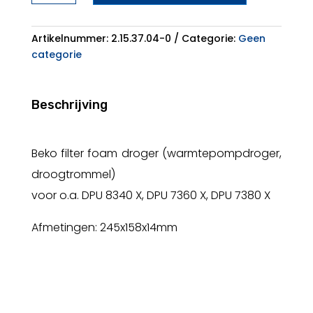
245x155mm
Wasdroger
aantal
Artikelnummer:
2.15.37.04-0
Categorie:
Geen
categorie
Beschrijving
Beko filter foam droger (warmtepompdroger,
droogtrommel)
voor o.a. DPU 8340 X, DPU 7360 X, DPU 7380 X
Afmetingen: 245x158x14mm