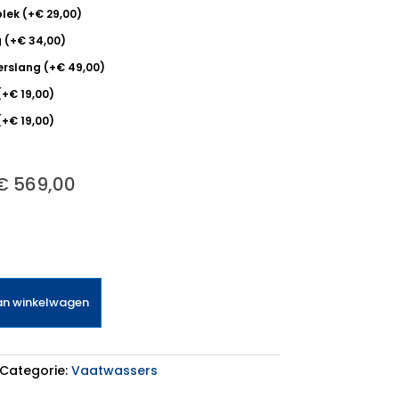
plek
(
+
€
29,00
)
g
(
+
€
34,00
)
erslang
(
+
€
49,00
)
(
+
€
19,00
)
(
+
€
19,00
)
€
569,00
an winkelwagen
Categorie:
Vaatwassers