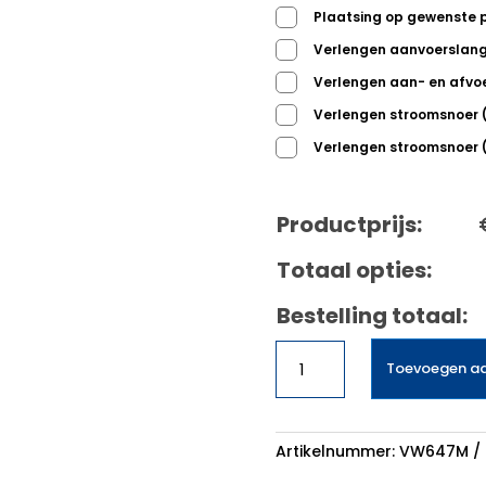
Plaatsing op gewenste 
Verlengen aanvoerslan
Verlengen aan- en afvo
Verlengen stroomsnoer
Verlengen stroomsnoer
Productprijs:
Totaal opties:
Bestelling totaal:
Etna
Toevoegen a
VW647M
vaatwasser
voll
intr
Artikelnummer:
VW647M
aantal