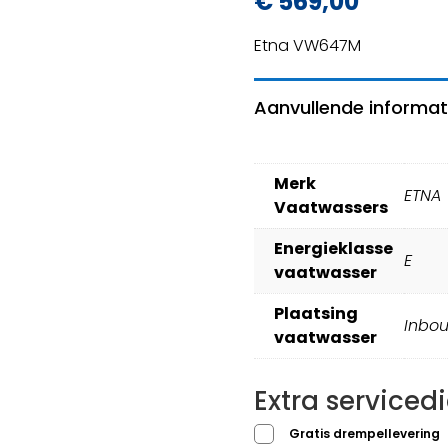
€
569,00
Etna VW647M
Aanvullende informat
Merk
ETNA
Vaatwassers
Energieklasse
E
vaatwasser
Plaatsing
Inbo
vaatwasser
Extra serviced
Gratis drempellevering