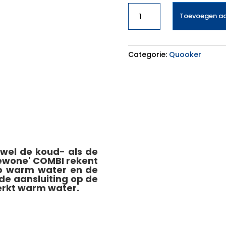
QUOOKER
Toevoegen a
COMBI+
aantal
Categorie:
Quooker
wel de koud- als de
gewone' COMBI rekent
op warm water en de
 de aansluiting op de
erkt warm water.