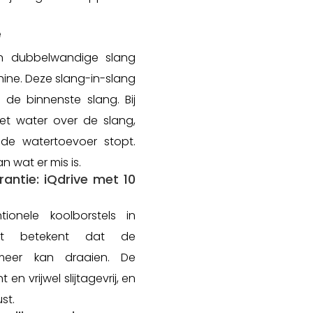
e
en dubbelwandige slang
ne. Deze slang-in-slang
 de binnenste slang. Bij
et water over de slang,
de watertoevoer stopt.
n wat er mis is.
rantie: iQdrive met 10
ionele koolborstels in
wat betekent dat de
 meer kan draaien. De
t en vrijwel slijtagevrij, en
st.