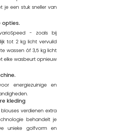
t je een stuk sneller van
opties.
arioSpeed - zoals bij
 tot 2 kg licht vervuild
e wassen óf 3,5 kg licht
het elke wasbeurt opnieuw
chine.
oor energiezuinige en
tandigheden.
re kleding
n blouses verdienen extra
chnologie behandelt je
 De unieke golfvorm en