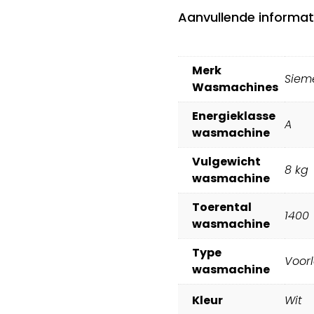
Aanvullende informat
Merk
Siem
Wasmachines
Energieklasse
A
wasmachine
Vulgewicht
8 kg
wasmachine
Toerental
1400
wasmachine
Type
Voor
wasmachine
Kleur
Wit