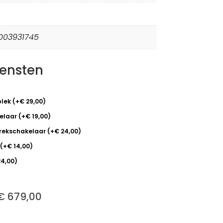
003931745
iensten
plek
(
+
€
29,00
)
kelaar
(
+
€
19,00
)
trekschakelaar
(
+
€
24,00
)
(
+
€
14,00
)
4,00
)
€
679,00