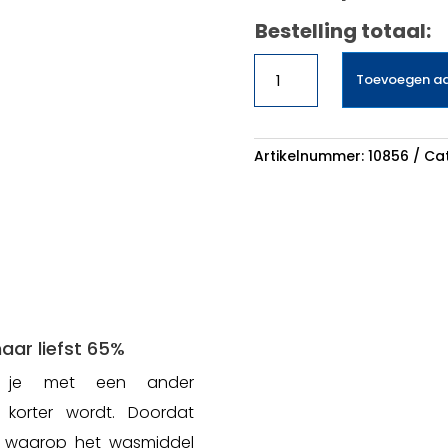
Bestelling totaal:
Siemens
Toevoegen a
WU14UT20NL
aantal
Artikelnummer:
10856
Cat
ar liefst 65%
er je met een ander
orter wordt. Doordat
r waarop het wasmiddel