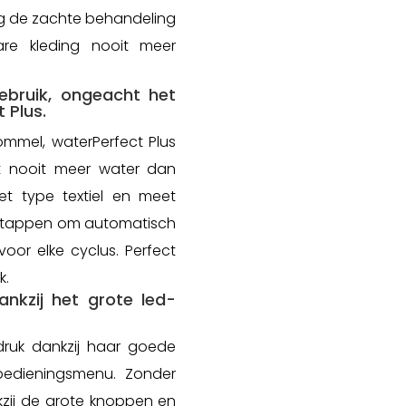
g de zachte behandeling
are kleding nooit meer
bruik, ongeacht het
 Plus.
ommel, waterPerfect Plus
t nooit meer water dan
et type textiel en meet
 stappen om automatisch
oor elke cyclus. Perfect
k.
ankzij het grote led-
druk dankzij haar goede
 bedieningsmenu. Zonder
kzij de grote knoppen en