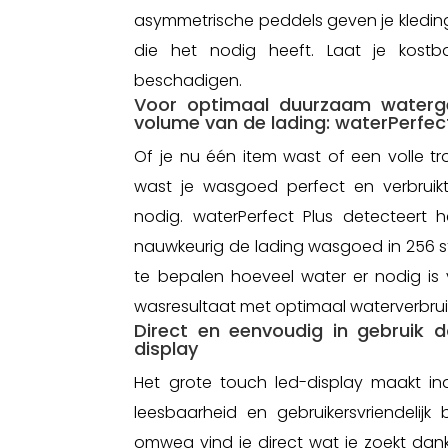
asymmetrische peddels geven je kledin
die het nodig heeft. Laat je kostb
beschadigen.
Voor optimaal duurzaam waterge
volume van de lading: waterPerfect
Of je nu één item wast of een volle tr
wast je wasgoed perfect en verbruik
nodig. waterPerfect Plus detecteert h
nauwkeurig de lading wasgoed in 256
te bepalen hoeveel water er nodig is v
wasresultaat met optimaal waterverbrui
Direct en eenvoudig in gebruik d
display
Het grote touch led-display maakt in
leesbaarheid en gebruikersvriendelijk
omweg vind je direct wat je zoekt dan