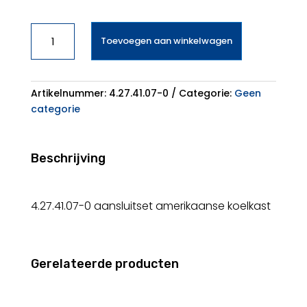
WPRO
Toevoegen aan winkelwagen
aansluitset
amerikaanse
koelkast
aantal
Artikelnummer:
4.27.41.07-0
Categorie:
Geen
categorie
Beschrijving
4.27.41.07-0 aansluitset amerikaanse koelkast
Gerelateerde producten