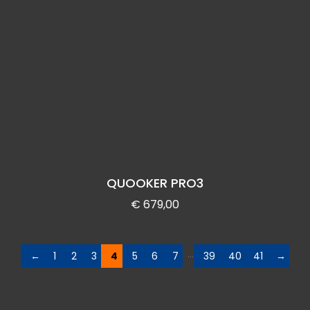
QUOOKER PRO3
€
679,00
…
←
1
2
3
4
5
6
7
39
40
41
→