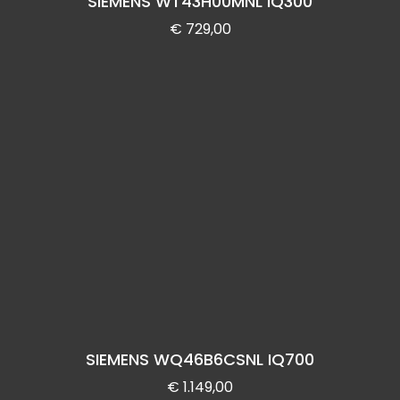
SIEMENS WT43H00MNL IQ300
€
729,00
SIEMENS WQ46B6CSNL IQ700
€
1.149,00